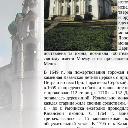
ист
исце
твер
и ор
Здес
одно
мон
Яро
мон
Цар
поставлена та икона, возникла «обител
святому имени Моему и на прославлен
Мене».
В 1649 г., на пожертвования горожан 
каменная Казанская летняя церковь с пр
Петра и во имя Прп. Параскевы Сербско
в 1659 г. определено обители жалование п
г. проживало 112 стариц, в 1710 г. - 132. 
оставалась деревянной. Изначально мон
каждая старица жила своими средствами. С 
г. - до г. Рыбинска ежегодно проводил
Казанской иконой. С 1764 г. мона
третьеклассных с 15 монашескими в
общежительный устав. В 1795 г. к Каза