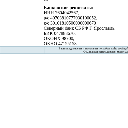
Банковские реквизиты:
ИНН 7604042567,
р/с 40703810777030100052,
к/с 30101810500000000670
Северный банк СБ РФ Г. Ярославль,
БИК 047888670,
ОКОНХ 98700,
ОКНО 47155158
Ваши предложения и пожелания по работе сайта сообщай
Ссылка при использовании материало