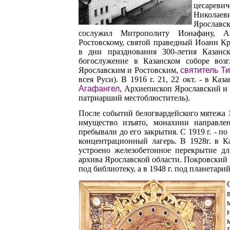
цесарев
Николаеви
Ярослав
сослужил Митрополиту Ионафану, А
Ростовскому, святой праведный Иоанн Кр
в дни празднования 300-летия Казанск
богослужение в Казанском соборе возг
Ярославским и Ростовским,
святитель Т
всея Руси). В 1916 г. 21, 22 окт. - в Ка
Агафангел
, Архиепископ Ярославский и Р
патриарший местоблюститель).
После событий белогвардейского мятежа 1
имущество изъято, монахини направле
пребывали до его закрытия. С 1919 г. - по
концентрационный лагерь. В 1928г. в К
устроено железобетонное перекрытие дл
архива Ярославской области. Покровский х
под библиотеку, а в 1948 г. под планетарий