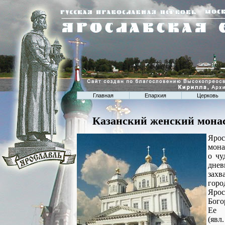
Главная
Епархия
Церковь
Казанский женский монас
Яро
мона
о чу
дн
захв
гор
Ярос
Бого
Ее 
(яв