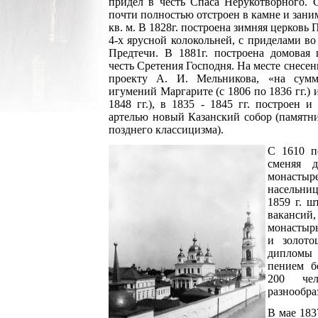
придел в честь Спаса Нерукотворного. С
почти полностью отстроен в камне и зани
кв. м. В 1828г. построена зимняя церковь
4-х ярусной колокольней, с приделами в
Предтечи. В 1881г. построена домовая 
честь Сретения Господня. На месте снесен
проекту А. И. Мельникова, «на сумм
игумений Маргарите (с 1806 по 1836 гг.) 
1848 гг.), в 1835 - 1845 гг. построен 
артелью новый Казанский собор (памятни
позднего классицизма).
С 1610 п
сменяя 
монасты
насельниц,
1859 г. ш
вакансий,
монастырь
и золото
дипломы
пением б
200 че
разнообра
В мае 183