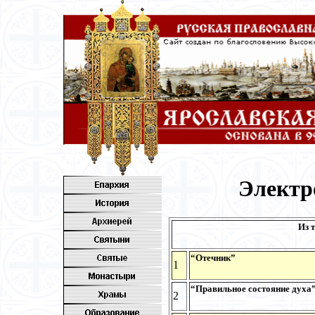
Электр
Из 
“Отечник”
1
“Правильное состояние духа
2