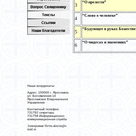
“О прелести”
3
“Слово о человеке”
4
“Будующее в руках Божеств
5
“О чюдесах и знамениях”
6
Наши координаты:
Адрес: 150000 г. Ярославль
ул. Богоявления 14
Ярославское Епархиальное
Управление
Контактный телефон:
731762 секретарь
731758 Информационно-
коммуникационная служба
Электронная Почта
alexvin@e-
mail.ru