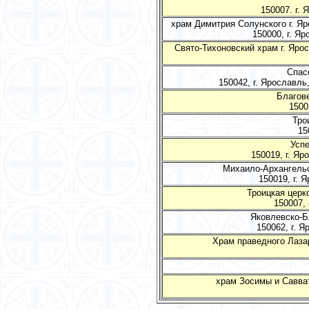
150007. г. 
храм Димитрия Солунского г. Яр
150000, г. Яр
Свято-Тихоновский храм г. Яро
Спас
150042, г. Ярославль,
Благове
1500
Тро
15
Успе
150019, г. Яр
Михаило-Архангельс
150019, г. 
Троицкая церк
150007, 
Яковлевско-Б
150062, г. Я
Храм праведного Лаза
храм Зосимы и Савва