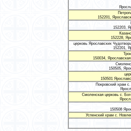
Яросла
Петроп
152201, Ярославска
152203, Я
Казанс
152228, Яр
церковь Ярославских Чудотворц
152201, Я
Трои
150034, Ярославская о
Смоленс
150505, Яро
цер
150501 Ярославск
Покровский храм с.
Яросл
Смоленская церковь с. Бог
Яросла
150508 Яро
Успенский храм с. Новле