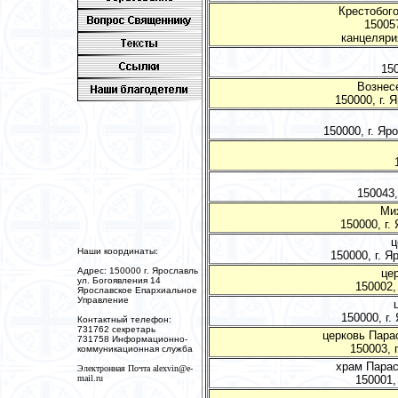
Крестобого
15005
канцелярия
150
Вознес
150000, г. 
150000, г. Яр
150043,
Мих
150000, г.
ц
Наши координаты:
150000, г. Я
Адрес: 150000 г. Ярославль
це
ул. Богоявления 14
150002, 
Ярославское Епархиальное
Управление
150000, г.
Контактный телефон:
731762 секретарь
церковь Пара
731758 Информационно-
150003, 
коммуникационная служба
храм Парас
Электронная Почта
alexvin@e-
mail.ru
150001, 