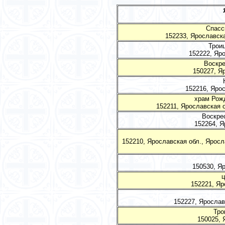
Спасс
152233, Ярославска
Троиц
152222, Яро
Воскре
150227, Я
152216, Ярос
храм Рожд
152211, Ярославская о
Воскрес
152264, Я
152210, Ярославская обл., Яросла
150530, Яр
ц
152221, Яр
152227, Ярославс
Тро
150025, 